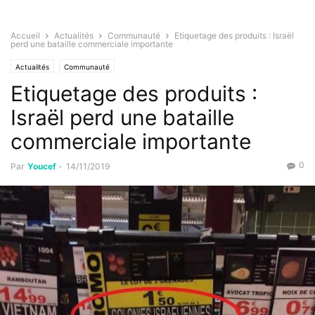
Accueil
Actualités
Communauté
Etiquetage des produits : Israël
perd une bataille commerciale importante
Actualités
Communauté
Etiquetage des produits :
Israël perd une bataille
commerciale importante
0
Par
Youcef
-
14/11/2019