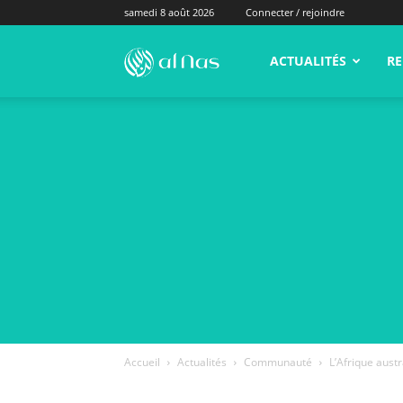
samedi 8 août 2026
Connecter / rejoindre
alNas.fr
ACTUALITÉS
RE
Accueil
Actualités
Communauté
L’Afrique austra