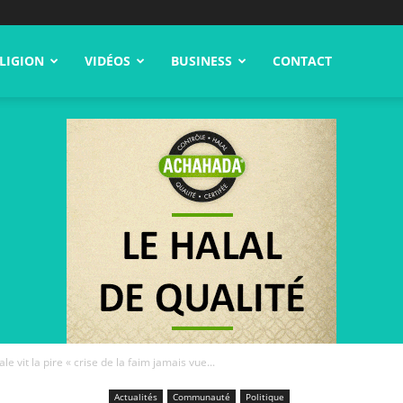
LIGION
VIDÉOS
BUSINESS
CONTACT
le vit la pire « crise de la faim jamais vue...
Actualités
Communauté
Politique