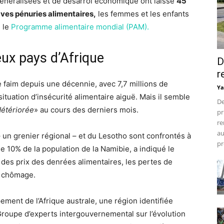
énéralisées et de désarroi économique ont laissé
45
aves pénuries alimentaires,
les femmes et les enfants
é le
Programme alimentaire mondial (PAM).
ux pays d’Afrique
D
r
e faim depuis une décennie, avec 7,7 millions de
Ya
situation d’insécurité alimentaire aiguë. Mais il semble
De
étériorée
» au cours des derniers mois.
pr
re
au
 un grenier régional – et du Lesotho sont confrontés à
pr
e 10% de la population de la Namibie, a indiqué le
 des prix des denrées alimentaires, les pertes de
u chômage.
ent de l’Afrique australe, une région identifiée
Groupe d’experts intergouvernemental sur l’évolution