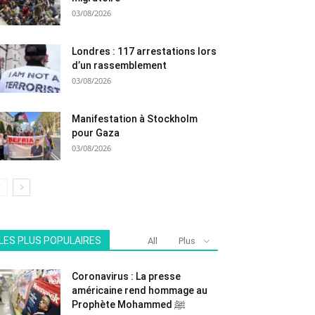
03/08/2026
Londres : 117 arrestations lors
d’un rassemblement
03/08/2026
Manifestation à Stockholm
pour Gaza
03/08/2026
LES PLUS POPULAIRES
All
Plus
Coronavirus : La presse
américaine rend hommage au
Prophète Mohammed ﷺ