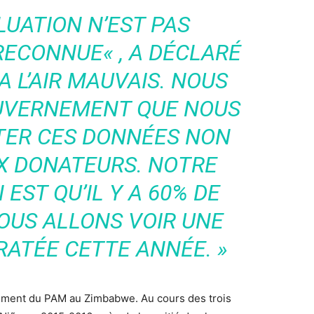
UATION N’EST PAS
 RECONNUE
« , A DÉCLARÉ
A L’AIR MAUVAIS. NOUS
OUVERNEMENT QUE NOUS
TER CES DONNÉES NON
UX DONATEURS. NOTRE
EST QU’IL Y A 60% DE
OUS ALLONS VOIR UNE
RATÉE CETTE ANNÉE.
»
nement du PAM au Zimbabwe. Au cours des trois