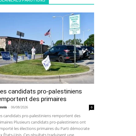
DERNIÈRES PARUTIONS
es candidats pro-palestiniens
emportent des primaires
nnis
-
06/08/2026
0
s candidats pro-palestiniens remportent des
imaires Plusieurs candidats pro-palestiniens ont
mporté les élections primaires du Parti démocrate
x États-Unis. Ces résultats traduisent une