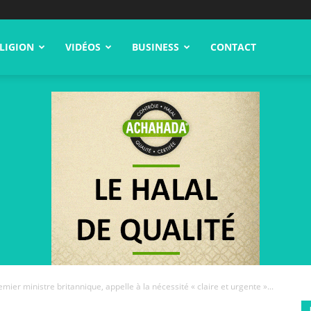
LIGION
VIDÉOS
BUSINESS
CONTACT
ier ministre britannique, appelle à la nécessité « claire et urgente »...