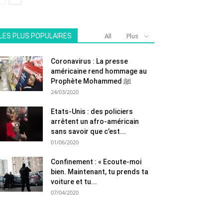
LES PLUS POPULAIRES
All
Plus
Coronavirus : La presse
américaine rend hommage au
Prophète Mohammed ﷺ
24/03/2020
Etats-Unis : des policiers
arrêtent un afro-américain
sans savoir que c’est...
01/06/2020
Confinement : « Ecoute-moi
bien. Maintenant, tu prends ta
voiture et tu...
07/04/2020