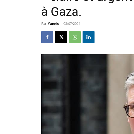
à Gaza.
Par
Yannis
-
08/07/2024