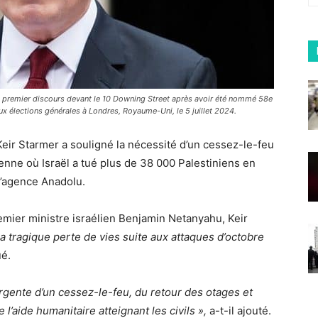
 son premier discours devant le 10 Downing Street après avoir été nommé 58e
aux élections générales à Londres, Royaume-Uni, le 5 juillet 2024.
eir Starmer a souligné la nécessité d’un cessez-le-feu
ienne où Israël a tué plus de 38 000 Palestiniens en
 l’agence Anadolu.
emier ministre israélien Benjamin Netanyahu, Keir
a tragique perte de vies suite aux attaques d’octobre
é.
 urgente d’un cessez-le-feu, du retour des otages et
’aide humanitaire atteignant les civils »,
a-t-il ajouté.