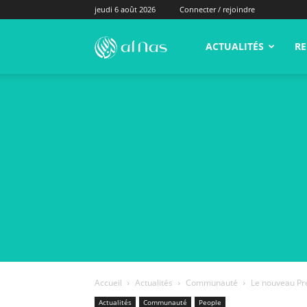
jeudi 6 août 2026
Connecter / rejoindre
alNas.fr
ACTUALITÉS
RE
Accueil
Actualités
Communauté
Le nouveau Prem
Actualités
Communauté
People