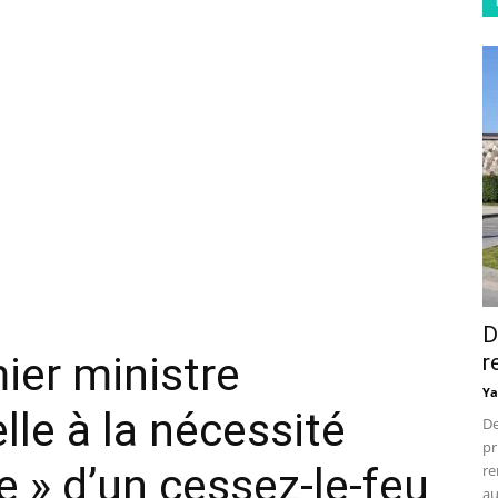
D
ier ministre
r
Ya
lle à la nécessité
De
pr
te » d’un cessez-le-feu
re
au