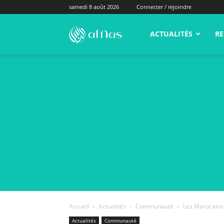
samedi 8 août 2026
Connecter / rejoindre
alNas.fr
ACTUALITÉS
RE
Accueil
Actualités
Communauté
Les Marocains 
Actualités
Communauté