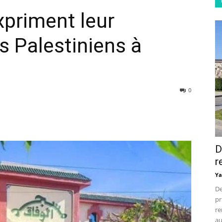
priment leur
es Palestiniens à
0
D
r
Ya
De
pr
re
au