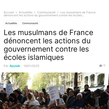
Accueil
Actualités
Communauté
Les musulmans de France
dénoncent les actions du gouvernement contre les écoles...
Actualités
Communauté
Les musulmans de France
dénoncent les actions du
gouvernement contre les
écoles islamiques
0
Par
Ayyoub
-
16/01/2025