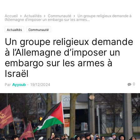
Accueil
Actualités
Communauté
Un groupe religieux demande à
l’Allemagne d’imposer un embargo sur les armes...
Actualités
Communauté
Un groupe religieux demande
à l’Allemagne d’imposer un
embargo sur les armes à
Israël
0
Par
Ayyoub
-
19/12/2024