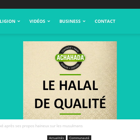
LIGION
VIDÉOS
BUSINESS
CONTACT
é après ses propos haineux sur les musulmans
Actualités
Communauté