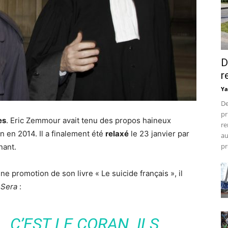
D
r
Ya
De
pr
es
. Eric Zemmour avait tenu des propos haineux
re
n en 2014. Il a finalement été
relaxé
le 23 janvier par
au
pr
nant.
e promotion de son livre « Le suicide français », il
 Sera
:
, C’EST LE CORAN. ILS