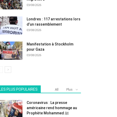
03/08/2026
Londres : 117 arrestations lors
d’un rassemblement
03/08/2026
Manifestation à Stockholm
pour Gaza
03/08/2026
LES PLUS POPULAIRES
All
Plus
Coronavirus : La presse
américaine rend hommage au
Prophète Mohammed ﷺ