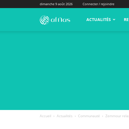
dimanche 9 août 2026
Connecter / rejoindre
alNas.fr
ACTUALITÉS
RE
Accueil
Actualités
Communauté
Zemmour relax