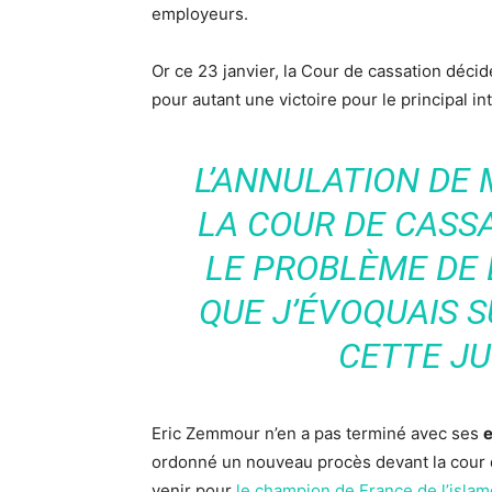
employeurs.
Or ce 23 janvier, la Cour de cassation déci
pour autant une victoire pour le principal i
L’ANNULATION DE
LA COUR DE CASSA
LE PROBLÈME DE 
QUE J’ÉVOQUAIS SU
CETTE JU
Eric Zemmour n’en a pas terminé avec ses
e
ordonné un nouveau procès devant la cour d
venir pour
le champion de France de l’isla