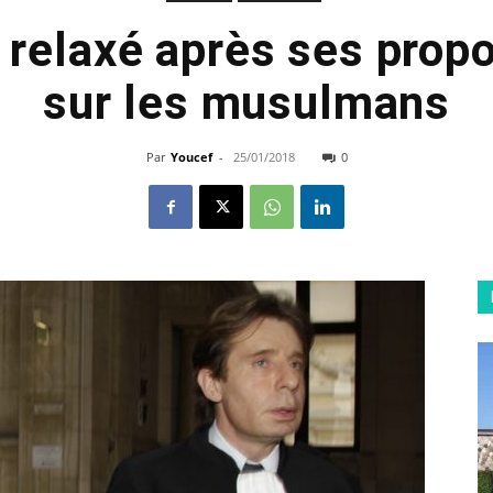
relaxé après ses propo
sur les musulmans
Par
Youcef
-
25/01/2018
0