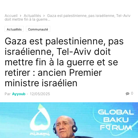
Accueil
Actualités
Gaza est palestinienne, pas israélienne, Tel-Aviv
doit mettre fin à la guerre...
Actualités
Communauté
Gaza est palestinienne, pas
israélienne, Tel-Aviv doit
mettre fin à la guerre et se
retirer : ancien Premier
ministre israélien
0
Par
Ayyoub
-
12/05/2025