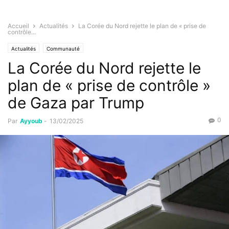
Accueil
Actualités
La Corée du Nord rejette le plan de « prise de
contrôle...
Actualités
Communauté
La Corée du Nord rejette le
plan de « prise de contrôle »
de Gaza par Trump
0
Par
Ayyoub
-
13/02/2025