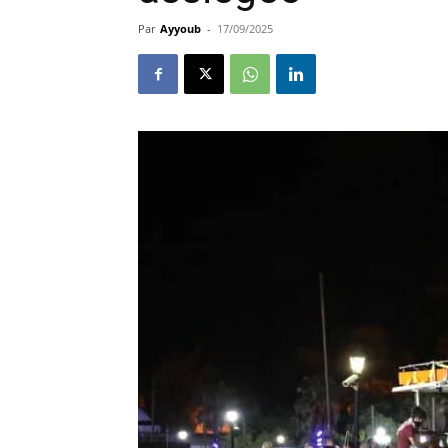
Par
Ayyoub
-
17/09/2025