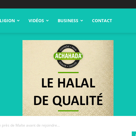
LIGION
VIDÉOS
BUSINESS
CONTACT
e près de Malte avant de rejoindre...