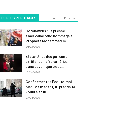
LES PLUS POPULAIRES
All
Plus
Coronavirus : La presse
américaine rend hommage au
Prophète Mohammed ﷺ
24/03/2020
Etats-Unis : des policiers
arrêtent un afro-américain
sans savoir que c’est...
01/06/2020
Confinement : « Ecoute-moi
bien. Maintenant, tu prends ta
voiture et tu...
07/04/2020