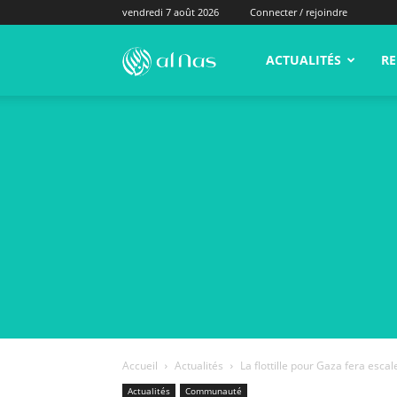
vendredi 7 août 2026
Connecter / rejoindre
alNas.fr
ACTUALITÉS
RE
Accueil
Actualités
La flottille pour Gaza fera escal
Actualités
Communauté