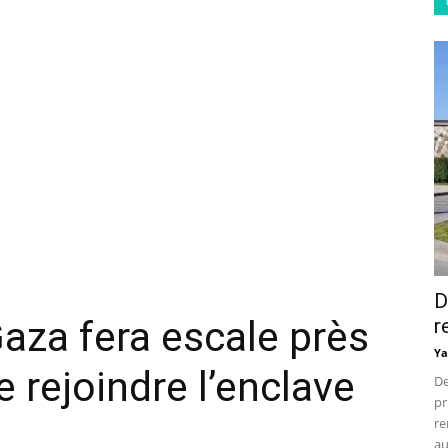
D
 Gaza fera escale près
r
Ya
 rejoindre l’enclave
De
pr
re
au