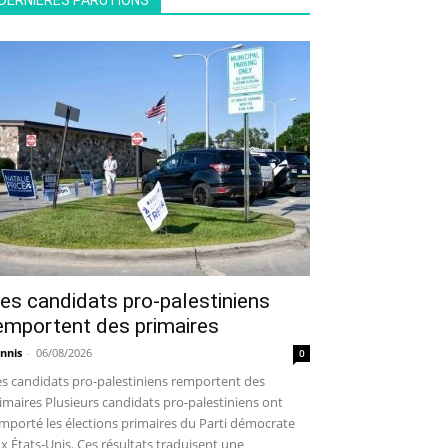
DERNIÈRES PARUTIONS
es candidats pro-palestiniens
emportent des primaires
nnis
-
06/08/2026
0
s candidats pro-palestiniens remportent des
imaires Plusieurs candidats pro-palestiniens ont
mporté les élections primaires du Parti démocrate
x États-Unis. Ces résultats traduisent une