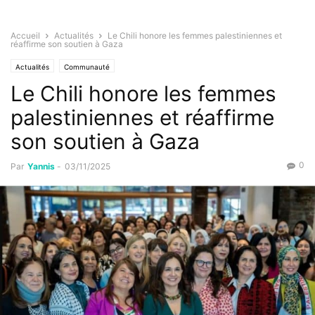
Accueil
Actualités
Le Chili honore les femmes palestiniennes et
réaffirme son soutien à Gaza
Actualités
Communauté
Le Chili honore les femmes
palestiniennes et réaffirme
son soutien à Gaza
0
Par
Yannis
-
03/11/2025