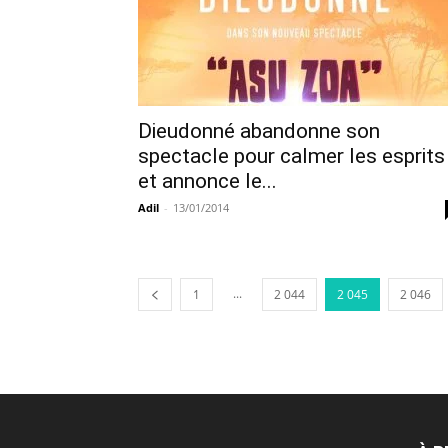
Dieudonné abandonne son
spectacle pour calmer les esprits
et annonce le...
Adil
-
13/01/2014
...
1
2 044
2 045
2 046