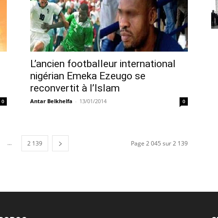
L’ancien footballeur international
nigérian Emeka Ezeugo se
reconvertit à l’Islam
Antar Belkhelfa
-
13/01/2014
0
0
...
2 139
Page 2 045 sur 2 139