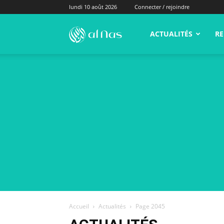
lundi 10 août 2026
Connecter / rejoindre
alNas.fr
ACTUALITÉS
RE
Accueil
Actualités
Page 2045