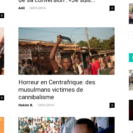
de sa conversion : «Je suis...
Adil
-
14/01/2014
0
0
Horreur en Centrafrique: des
musulmans victimes de
cannibalisme
0
Hakim B.
-
13/01/2014
0