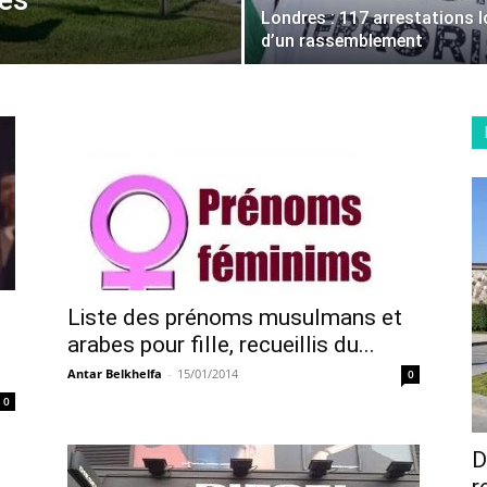
es
Londres : 117 arrestations l
d’un rassemblement
Liste des prénoms musulmans et
arabes pour fille, recueillis du...
Antar Belkhelfa
-
15/01/2014
0
0
D