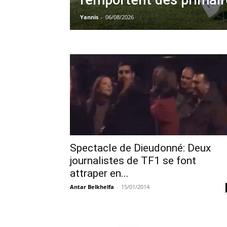
remportent des primair
Yannis
-
06/08/2026
Spectacle de Dieudonné: Deux
journalistes de TF1 se font
attraper en...
Antar Belkhelfa
-
15/01/2014