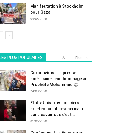
Manifestation à Stockholm
pour Gaza
03/08/2026
LES PLUS POPULAIRES
All
Plus
Coronavirus : La presse
américaine rend hommage au
Prophète Mohammed ﷺ
24/03/2020
Etats-Unis : des policiers
arrêtent un afro-américain
sans savoir que c’est...
01/06/2020
Confinement : « Ecoute-moi