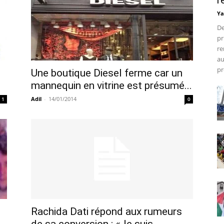
r
Ya
De
pr
re
au
pr
Une boutique Diesel ferme car un
mannequin en vitrine est présumé...
Adil
-
14/01/2014
1
0
Rachida Dati répond aux rumeurs