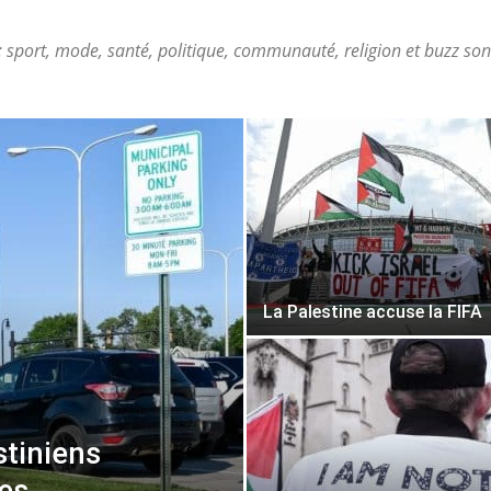
 sport, mode, santé, politique, communauté, religion et buzz so
La Palestine accuse la FIFA
stiniens