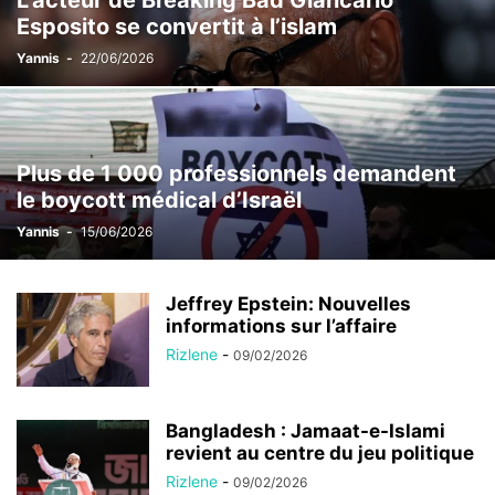
L’acteur de Breaking Bad Giancarlo
Esposito se convertit à l’islam
Yannis
-
22/06/2026
Plus de 1 000 professionnels demandent
le boycott médical d’Israël
Yannis
-
15/06/2026
Jeffrey Epstein: Nouvelles
informations sur l’affaire
Rizlene
-
09/02/2026
Bangladesh : Jamaat-e-Islami
revient au centre du jeu politique
Rizlene
-
09/02/2026