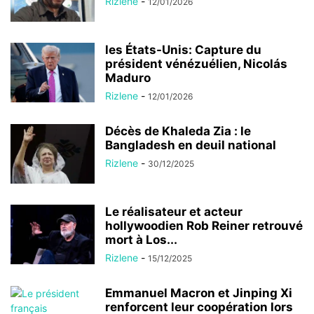
Rizlene
-
12/01/2026
les États-Unis: Capture du
président vénézuélien, Nicolás
Maduro
Rizlene
-
12/01/2026
Décès de Khaleda Zia : le
Bangladesh en deuil national
Rizlene
-
30/12/2025
Le réalisateur et acteur
hollywoodien Rob Reiner retrouvé
mort à Los...
Rizlene
-
15/12/2025
Emmanuel Macron et Jinping Xi
renforcent leur coopération lors