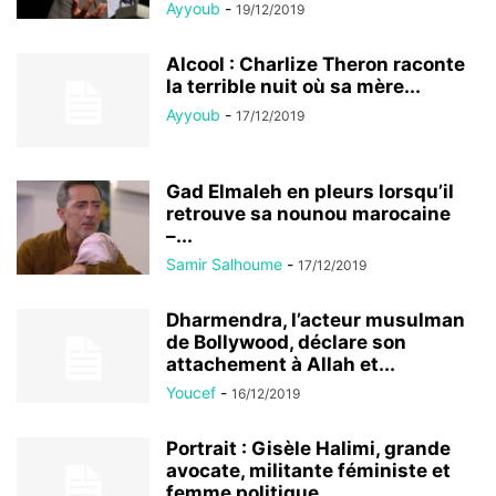
Ayyoub
-
19/12/2019
Alcool : Charlize Theron raconte
la terrible nuit où sa mère...
Ayyoub
-
17/12/2019
Gad Elmaleh en pleurs lorsqu’il
retrouve sa nounou marocaine
–...
Samir Salhoume
-
17/12/2019
Dharmendra, l’acteur musulman
de Bollywood, déclare son
attachement à Allah et...
Youcef
-
16/12/2019
Portrait : Gisèle Halimi, grande
avocate, militante féministe et
femme politique...