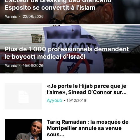
L’acteur de Breaking Bad Giancarlo
Esposito se convertit à l’islam
Yannis
-
22/06/2026
Plus de 1 000 professionnels demandent
le boycott médical d’Israël
Yannis
-
15/06/2026
«Je porte le Hijab parce que je
l’aime», Sinead O’Connor sur...
Ayyoub
-
19/12/2019
Tariq Ramadan : la mosquée de
Montpellier annule sa venue
sous...