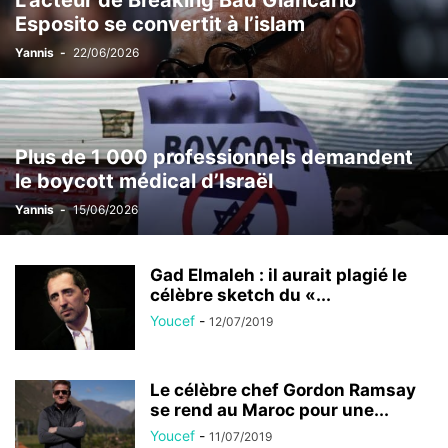
L’acteur de Breaking Bad Giancarlo
Esposito se convertit à l’islam
Yannis
-
22/06/2026
Plus de 1 000 professionnels demandent
le boycott médical d’Israël
Yannis
-
15/06/2026
Gad Elmaleh : il aurait plagié le
célèbre sketch du «...
Youcef
-
12/07/2019
Le célèbre chef Gordon Ramsay
se rend au Maroc pour une...
Youcef
-
11/07/2019