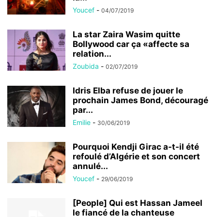
Youcef
-
04/07/2019
La star Zaira Wasim quitte
Bollywood car ça «affecte sa
relation...
Zoubida
-
02/07/2019
Idris Elba refuse de jouer le
prochain James Bond, découragé
par...
Emilie
-
30/06/2019
Pourquoi Kendji Girac a-t-il été
refoulé d’Algérie et son concert
annulé...
Youcef
-
29/06/2019
[People] Qui est Hassan Jameel
le fiancé de la chanteuse