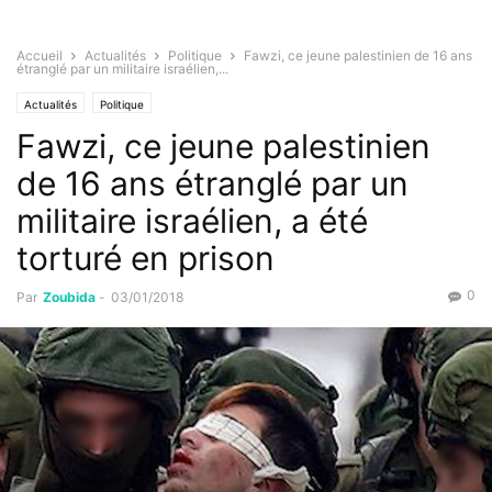
Accueil
Actualités
Politique
Fawzi, ce jeune palestinien de 16 ans
étranglé par un militaire israélien,...
Actualités
Politique
Fawzi, ce jeune palestinien
de 16 ans étranglé par un
militaire israélien, a été
torturé en prison
0
Par
Zoubida
-
03/01/2018