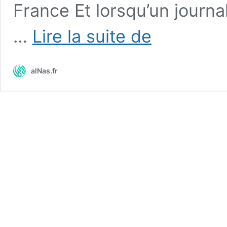
France Et lorsqu’un journal
Il
…
Lire la suite de
y
a
«
alNas.fr
trop
d’Arabes
»
à
Toulouse
selon
un
conseiller
municipal
juif