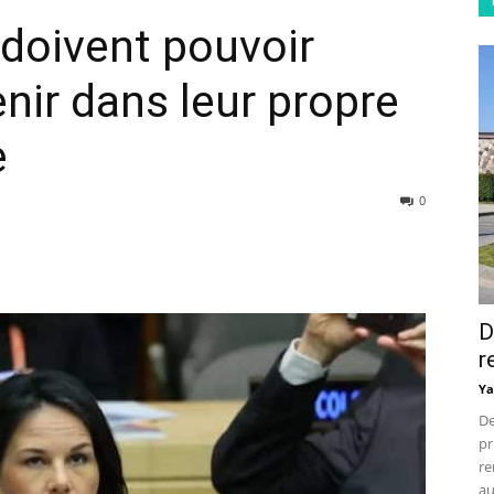
 doivent pouvoir
nir dans leur propre
e
0
D
r
Ya
De
pr
re
au