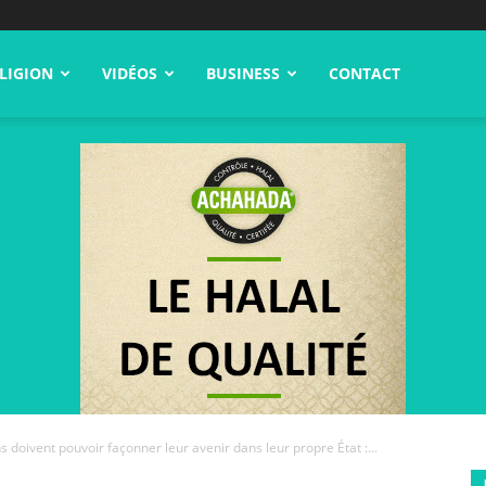
LIGION
VIDÉOS
BUSINESS
CONTACT
s doivent pouvoir façonner leur avenir dans leur propre État :...