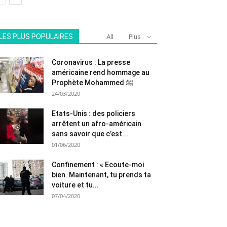
LES PLUS POPULAIRES
All
Plus
Coronavirus : La presse
américaine rend hommage au
Prophète Mohammed ﷺ
24/03/2020
Etats-Unis : des policiers
arrêtent un afro-américain
sans savoir que c’est...
01/06/2020
Confinement : « Ecoute-moi
bien. Maintenant, tu prends ta
voiture et tu...
07/04/2020