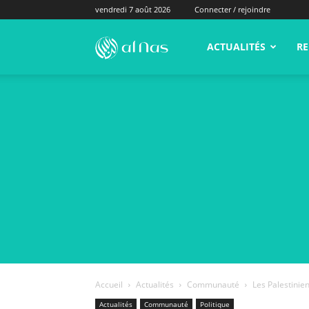
vendredi 7 août 2026
Connecter / rejoindre
alNas.fr
ACTUALITÉS
RE
Accueil
Actualités
Communauté
Les Palestinien
Actualités
Communauté
Politique