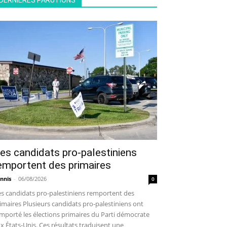
DERNIÈRES PARUTIONS
es candidats pro-palestiniens
emportent des primaires
nnis
-
06/08/2026
0
s candidats pro-palestiniens remportent des
imaires Plusieurs candidats pro-palestiniens ont
mporté les élections primaires du Parti démocrate
x États-Unis. Ces résultats traduisent une