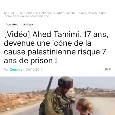
Accueil
Actualités
Politique
Ahed Tamimi, 17 ans, devenue une
icône de la cause palestinienne...
Actualités
Politique
[Vidéo] Ahed Tamimi, 17 ans,
devenue une icône de la
cause palestinienne risque 7
ans de prison !
0
Par
Zoubida
-
30/12/2017