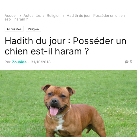
Accueil
Actualités
Religion
Hadith du jour : Posséder un chien
est-il haram ?
Actualités
Religion
Hadith du jour : Posséder un
chien est-il haram ?
0
Par
Zoubida
-
31/10/2018