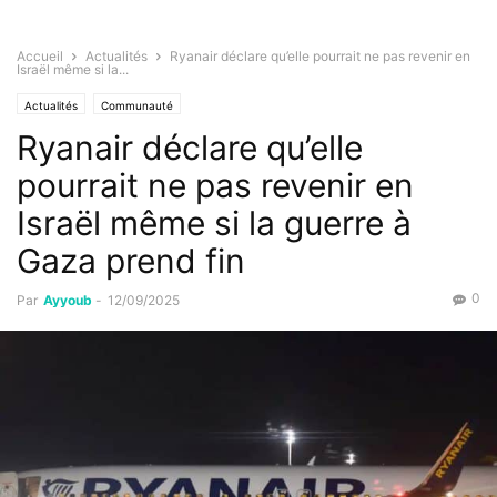
Accueil
Actualités
Ryanair déclare qu’elle pourrait ne pas revenir en
Israël même si la...
Actualités
Communauté
Ryanair déclare qu’elle
pourrait ne pas revenir en
Israël même si la guerre à
Gaza prend fin
0
Par
Ayyoub
-
12/09/2025