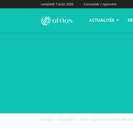
vendredi 7 août 2026
Connecter / rejoindre
alNas.fr
ACTUALITÉS
RE
Accueil
Actualités
Syrie : Damas reconnaît officie