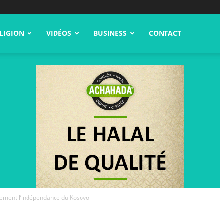
LIGION
VIDÉOS
BUSINESS
CONTACT
llement l’indépendance du Kosovo