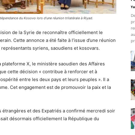
Ya
De
ndépendance du Kosovo lors d’une réunion trilatérale à Riyad.
pr
re
sion de la Syrie de reconnaître officiellement le
au
ain. Cette annonce a été faite à l’issue d’une réunion
pr
des représentants syriens, saoudiens et kosovars.
plateforme X, le ministère saoudien des Affaires
ue cette décision « contribue à renforcer et à
rospérité entre les deux pays et leurs peuples ». Il a
me. Cet engagement est de promouvoir la paix et la
es étrangères et des Expatriés a confirmé mercredi soir
sait désormais officiellement la République du