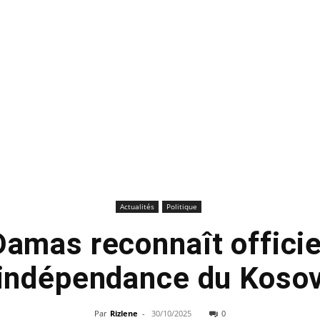
Actualités
Politique
 Damas reconnaît offici
’indépendance du Koso
Par
Rizlene
-
30/10/2025
0