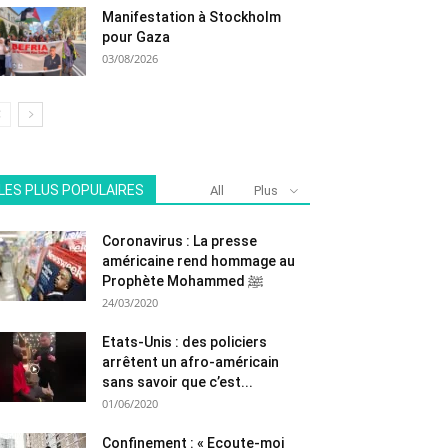
Manifestation à Stockholm
pour Gaza
03/08/2026
LES PLUS POPULAIRES
All
Plus
Coronavirus : La presse
américaine rend hommage au
Prophète Mohammed ﷺ
24/03/2020
Etats-Unis : des policiers
arrêtent un afro-américain
sans savoir que c’est...
01/06/2020
Confinement : « Ecoute-moi