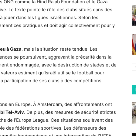
es ONG comme la Hind Rajab Foundation et le Gaza
ive. Le texte pointe le rôle des clubs situés dans des
 à jouer dans les ligues israéliennes. Selon les
ctement ces pratiques et doit agir collectivement pour y
feu à Gaza
, mais la situation reste tendue. Les
olences se poursuivent, aggravant la précarité dans la
tement endommagée, avec la destruction de stades et de
teurs estiment qu’Israël utilise le football pour
la participation de ses clubs à des compétitions
sions en Europe. À Amsterdam, des affrontements ont
i Tel-Aviv
. De plus, des mesures de sécurité strictes
chs de l’Europa League. Ces situations soulèvent des
rôle des fédérations sportives. Les défenseurs des
 enquête indépendante et une intervention de l’UEFA