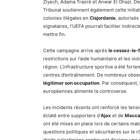
Ziyech, Adama Traoré et Anwar El Ghazi. D
Tribunal soutiennent également cette initiat
colonies illégales en
Cisjordanie
, autorisés
signataires, l’UEFA pourrait faciliter indire
mettre fin.
Cette campagne arrive après
le cessez-le-
restrictions sur l’aide humanitaire et les vi
région. L’infrastructure sportive a été for
centres d’entraînement. De nombreux observa
légitimer son occupation
. Par conséquent, 
européennes alimente la controverse.
Les incidents récents ont renforcé les ten
éclaté entre supporters d’
Ajax
et de
Maccab
ont été mises en place lors de certains mat
questions politiques et sécuritaires sur le 
droits palestiniens continuent d’exiger une