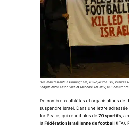
Des manifestants à Birmingham, au Royaume-Uni, brandissen
League entre Aston Villa et Maccabi Tel-Aviv, le 6 novembre
De nombreux athlètes et organisations de d
suspendre Israël. Dans une lettre adressée
for Peace, qui réunit plus de
70 sportifs
, a
la
Fédération israélienne de football
(IFA). 