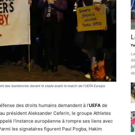
L
Ya
La
de
pé
ap
t des banderoles devant le stade avant le match de l’UEFA Europa
.
éfense des droits humains demandent à l’
UEFA
de
 au président Aleksander Ceferin, le groupe Athletes
 appelé l’instance européenne à rompre ses liens avec
Parmi les signataires figurent Paul Pogba, Hakim