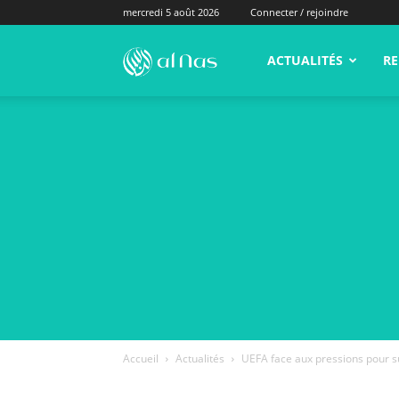
mercredi 5 août 2026
Connecter / rejoindre
alNas.fr
ACTUALITÉS
RE
Accueil
Actualités
UEFA face aux pressions pour s