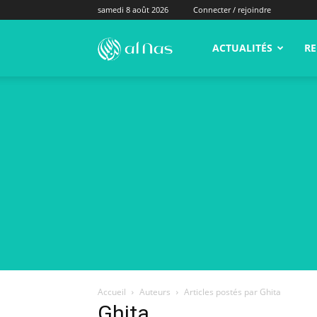
samedi 8 août 2026
Connecter / rejoindre
alNas.fr
ACTUALITÉS
RE
Accueil
Auteurs
Articles postés par Ghita
Ghita