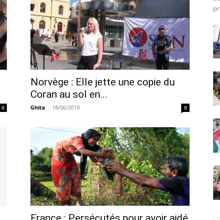
pr
Norvège : Elle jette une copie du
Coran au sol en...
Ghita
-
18/06/2019
0
0
France : Persécutés pour avoir aidé