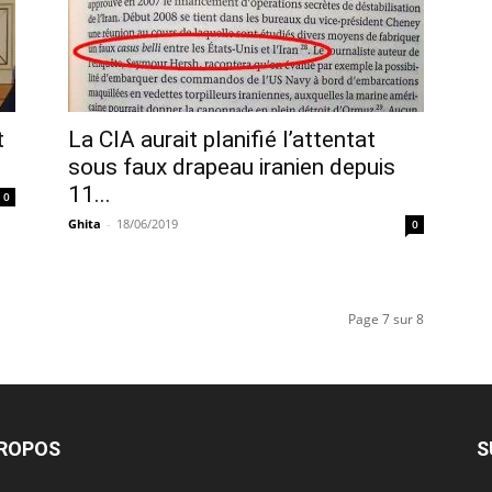
t
La CIA aurait planifié l’attentat
sous faux drapeau iranien depuis
11...
0
Ghita
-
18/06/2019
0
Page 7 sur 8
PROPOS
S