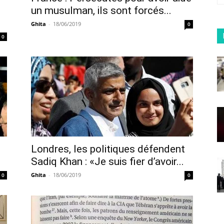
un musulman, ils sont forcés...
Ghita
-
18/06/2019
0
0
Londres, les politiques défendent
Sadiq Khan : «Je suis fier d’avoir...
Ghita
-
18/06/2019
0
0