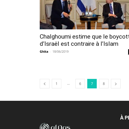
Chalghoumi estime que le boycot
d’Israël est contraire à l’Islam
Ghita
-
18/06/2019
...
1
6
7
8
À 