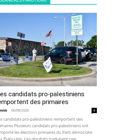
DERNIÈRES PARUTIONS
es candidats pro-palestiniens
emportent des primaires
nnis
-
06/08/2026
0
s candidats pro-palestiniens remportent des
imaires Plusieurs candidats pro-palestiniens ont
mporté les élections primaires du Parti démocrate
x États-Unis. Ces résultats traduisent une