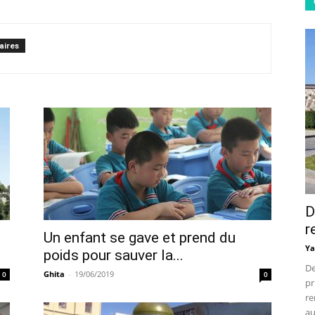
aires
D
r
Un enfant se gave et prend du
Ya
poids pour sauver la...
De
Ghita
-
19/06/2019
0
0
pr
re
au