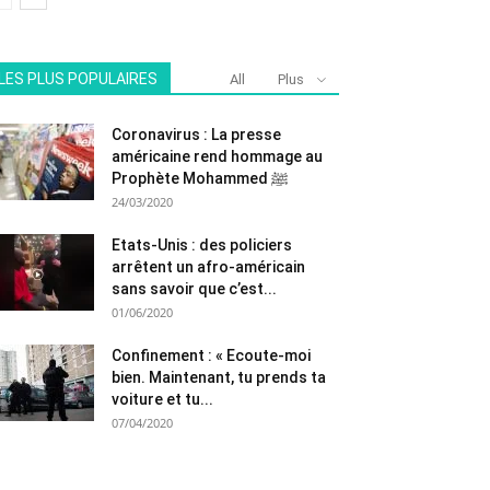
LES PLUS POPULAIRES
All
Plus
Coronavirus : La presse
américaine rend hommage au
Prophète Mohammed ﷺ
24/03/2020
Etats-Unis : des policiers
arrêtent un afro-américain
sans savoir que c’est...
01/06/2020
Confinement : « Ecoute-moi
bien. Maintenant, tu prends ta
voiture et tu...
07/04/2020