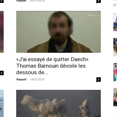
Youcef
-
16/01/2018
0
0
pr
«J’ai essayé de quitter Daech»
Thomas Barnouin dévoile les
dessous de...
0
Youcef
-
14/01/2018
0