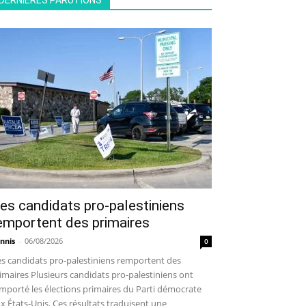
DERNIÈRES PARUTIONS
es candidats pro-palestiniens
emportent des primaires
nnis
-
06/08/2026
0
s candidats pro-palestiniens remportent des
imaires Plusieurs candidats pro-palestiniens ont
mporté les élections primaires du Parti démocrate
x États-Unis. Ces résultats traduisent une