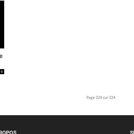
e
0
Page 224 sur 224
PROPOS
S