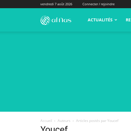
vendredi 7 août 2026
Connecter / rejoindre
alNas.fr
ACTUALITÉS
RE
Accueil
Auteurs
Articles postés par Youcef
Youcef