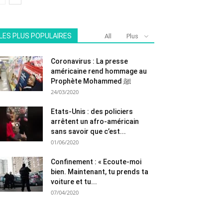
LES PLUS POPULAIRES
All
Plus
Coronavirus : La presse
américaine rend hommage au
Prophète Mohammed ﷺ
24/03/2020
Etats-Unis : des policiers
arrêtent un afro-américain
sans savoir que c’est...
01/06/2020
Confinement : « Ecoute-moi
bien. Maintenant, tu prends ta
voiture et tu...
07/04/2020