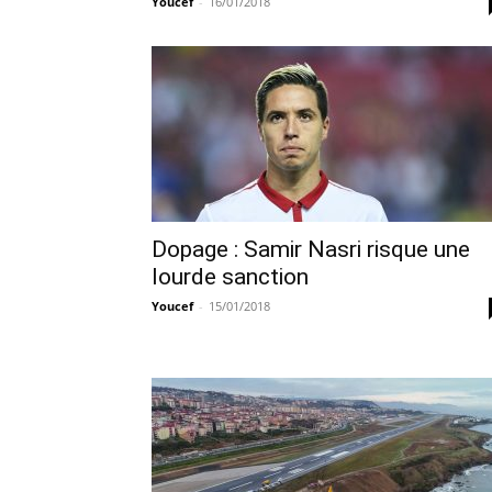
Youcef
-
16/01/2018
Dopage : Samir Nasri risque une
lourde sanction
Youcef
-
15/01/2018