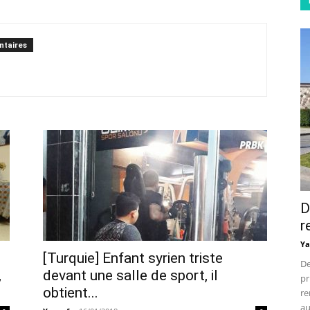
taires
D
r
Ya
[Turquie] Enfant syrien triste
De
,
devant une salle de sport, il
pr
obtient...
re
au