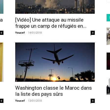
la
[Vidéo] Une attaque au missile
frappe un camp de réfugiés en...
Youcef
-
14/01/2018
0
0
Washington classe le Maroc dans
la liste des pays sûrs
Youcef
-
13/01/2018
0
0