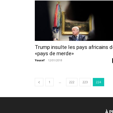
Trump insulte les pays africains d
«pays de merde»
Youcef
-
12/01/2018
...
1
222
223
224
À 