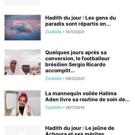
Hadith du jour : Les gens du
paradis sont répartis en...
Zoubida
-
10/12/2021
Quelques jours après sa
conversion, le footballeur
brésilien Sergio Ricardo
accomplit...
Zoubida
-
09/12/2021
La mannequin voilée Halima
Aden livre sa routine de soin de...
Zoubida
-
26/11/2019
Hadith du jour : Le jeûne de
Achoura et ses mérites