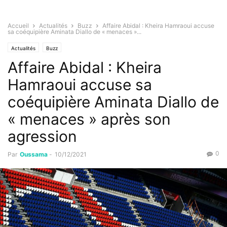
Accueil
Actualités
Buzz
Affaire Abidal : Kheira Hamraoui accuse
sa coéquipière Aminata Diallo de « menaces »...
Actualités
Buzz
Affaire Abidal : Kheira
Hamraoui accuse sa
coéquipière Aminata Diallo de
« menaces » après son
agression
0
Par
Oussama
-
10/12/2021