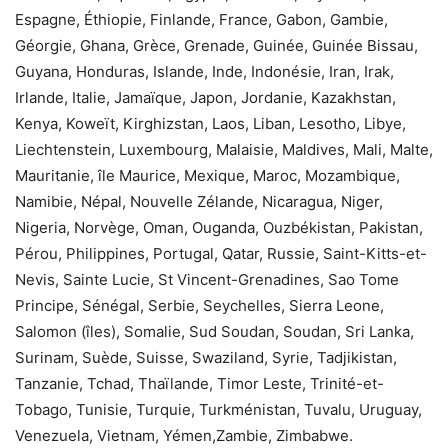
Espagne, Éthiopie, Finlande, France, Gabon, Gambie,
Géorgie, Ghana, Grèce, Grenade, Guinée, Guinée Bissau,
Guyana, Honduras, Islande, Inde, Indonésie, Iran, Irak,
Irlande, Italie, Jamaïque, Japon, Jordanie, Kazakhstan,
Kenya, Koweït, Kirghizstan, Laos, Liban, Lesotho, Libye,
Liechtenstein, Luxembourg, Malaisie, Maldives, Mali, Malte,
Mauritanie, île Maurice, Mexique, Maroc, Mozambique,
Namibie, Népal, Nouvelle Zélande, Nicaragua, Niger,
Nigeria, Norvège, Oman, Ouganda, Ouzbékistan, Pakistan,
Pérou, Philippines, Portugal, Qatar, Russie, Saint-Kitts-et-
Nevis, Sainte Lucie, St Vincent-Grenadines, Sao Tome
Principe, Sénégal, Serbie, Seychelles, Sierra Leone,
Salomon (îles), Somalie, Sud Soudan, Soudan, Sri Lanka,
Surinam, Suède, Suisse, Swaziland, Syrie, Tadjikistan,
Tanzanie, Tchad, Thaïlande, Timor Leste, Trinité-et-
Tobago, Tunisie, Turquie, Turkménistan, Tuvalu, Uruguay,
Venezuela, Vietnam, Yémen,Zambie, Zimbabwe.