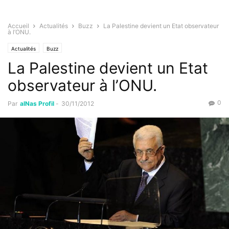
Accueil
Actualités
Buzz
La Palestine devient un Etat observateur
à l’ONU.
Actualités
Buzz
La Palestine devient un Etat
observateur à l’ONU.
0
Par
alNas Profil
-
30/11/2012