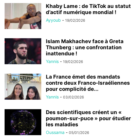
Khaby Lame : de TikTok au statut
d’actif numérique mondial !
Ayyoub
-
19/02/2026
Islam Makhachev face à Greta
Thunberg : une confrontation
inattendue !
Yannis
-
19/02/2026
La France émet des mandats
contre deux Franco-Israéliennes
pour complicité de...
Yannis
-
03/02/2026
Des scientifiques créent un «
poumon-sur-puce » pour étudier
les maladies
Oussama
-
05/01/2026