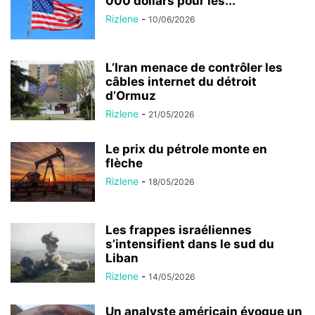
000 dollars pour les...
Rizlene
-
10/06/2026
L’Iran menace de contrôler les
câbles internet du détroit
d’Ormuz
Rizlene
-
21/05/2026
Le prix du pétrole monte en
flèche
Rizlene
-
18/05/2026
Les frappes israéliennes
s’intensifient dans le sud du
Liban
Rizlene
-
14/05/2026
Un analyste américain évoque un