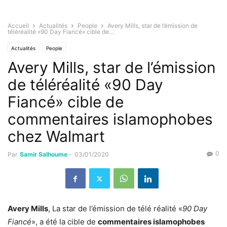
Accueil
Actualités
People
Avery Mills, star de l’émission de
téléréalité «90 Day Fiancé» cible de...
Actualités
People
Avery Mills, star de l’émission
de téléréalité «90 Day
Fiancé» cible de
commentaires islamophobes
chez Walmart
0
Par
Samir Salhoume
-
03/01/2020
Avery Mills
, La star de l’émission de télé réalité «
90 Day
Fiancé
», a été la cible de
commentaires islamophobes