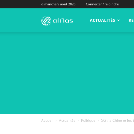
dimanche 9 août 2026
Connecter / rejoindre
alNas.fr
ACTUALITÉS
RE
Accueil
Actualités
Politique
5G : la Chine et les