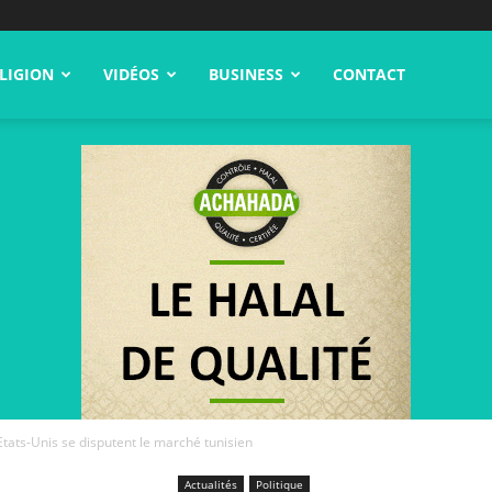
LIGION
VIDÉOS
BUSINESS
CONTACT
 Etats-Unis se disputent le marché tunisien
Actualités
Politique