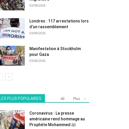
03/08/2026
Londres : 117 arrestations lors
d’un rassemblement
03/08/2026
Manifestation à Stockholm
pour Gaza
03/08/2026
LES PLUS POPULAIRES
All
Plus
Coronavirus : La presse
américaine rend hommage au
Prophète Mohammed ﷺ