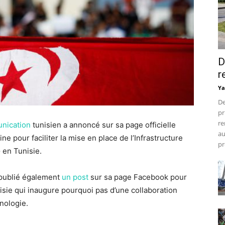
D
r
Ya
De
pr
re
unication
tunisien a annoncé sur sa page officielle
au
e pour faciliter la mise en place de l’Infrastructure
pr
 en Tunisie.
publié également
un post
sur sa page Facebook pour
nisie qui inaugure pourquoi pas d’une collaboration
nologie.