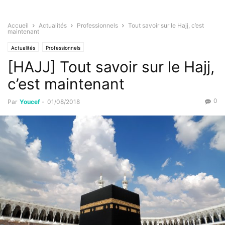
Accueil
Actualités
Professionnels
Tout savoir sur le Hajj, c’est
maintenant
Actualités
Professionnels
[HAJJ] Tout savoir sur le Hajj,
c’est maintenant
0
Par
Youcef
-
01/08/2018