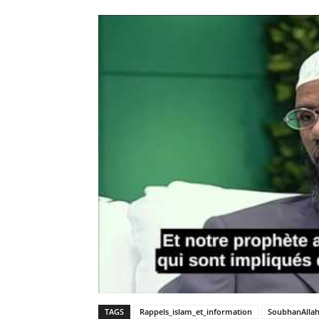
TAGS
Rappels_islam_et_information
SoubhanAlla