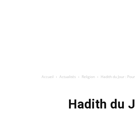
Accueil
Actualités
Religion
Hadith du Jour : Pourq
Hadith du J