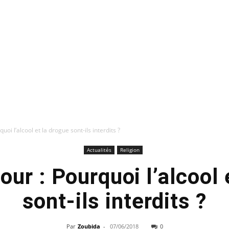
uoi l’alcool et la drogue sont-ils interdits ?
Actualités
Religion
our : Pourquoi l’alcool 
sont-ils interdits ?
Par
Zoubida
-
07/06/2018
0