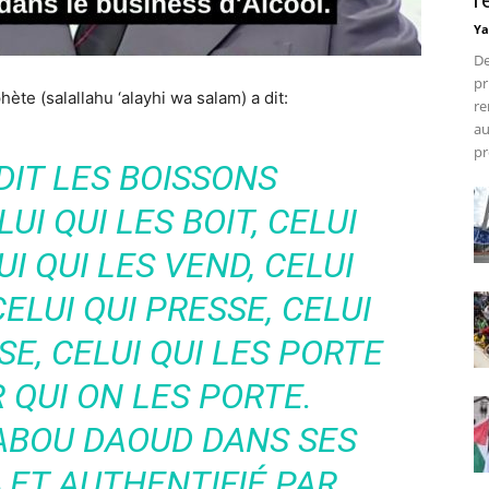
r
Ya
De
pr
hète (salallahu ‘alayhi wa salam) a dit:
re
au
pr
IT LES BOISSONS
UI QUI LES BOIT, CELUI
UI QUI LES VEND, CELUI
ELUI QUI PRESSE, CELUI
E, CELUI QUI LES PORTE
 QUI ON LES PORTE.
ABOU DAOUD DANS SES
 ET AUTHENTIFIÉ PAR