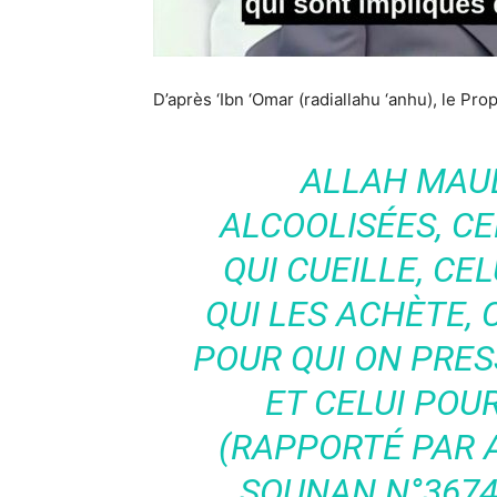
D’après ‘Ibn ‘Omar (radiallahu ‘anhu), le Prop
ALLAH MAUD
ALCOOLISÉES, CEL
QUI CUEILLE, CEL
QUI LES ACHÈTE, C
POUR QUI ON PRESS
ET CELUI POUR
(RAPPORTÉ PAR 
SOUNAN N°3674