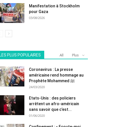
Manifestation à Stockholm
pour Gaza
03/08/2026
LES PLUS POPULAIRES
All
Plus
Coronavirus : La presse
américaine rend hommage au
Prophète Mohammed ﷺ
24/03/2020
Etats-Unis : des policiers
arrêtent un afro-américain
sans savoir que c’est...
01/06/2020
Confinement : « Ecoute-moi