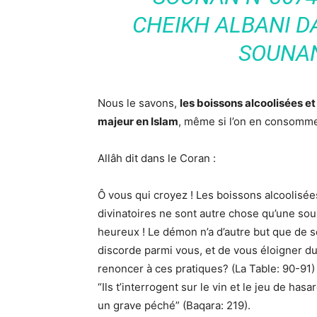
CHEIKH ALBANI D
SOUNAN
Nous le savons,
les boissons alcoolisées e
majeur en Islam
, même si l’on en consomme 
Allâh dit dans le Coran :
Ô vous qui croyez ! Les boissons alcoolisées
divinatoires ne sont autre chose qu’une soui
heureux ! Le démon n’a d’autre but que de sem
discorde parmi vous, et de vous éloigner du 
renoncer à ces pratiques? (La Table: 90-91)
“Ils t’interrogent sur le vin et le jeu de has
un grave péché” (Baqara: 219).