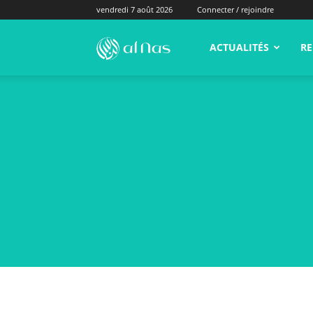
vendredi 7 août 2026
Connecter / rejoindre
alNas.fr
ACTUALITÉS
RE