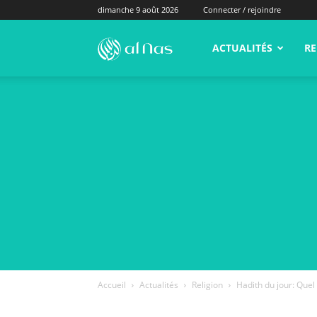
dimanche 9 août 2026
Connecter / rejoindre
alNas.fr
ACTUALITÉS
RE
Accueil
Actualités
Religion
Hadith du jour: Que