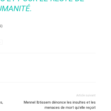
UMANITÉ.
i)
h
Article suivant
s,
Mennel Ibtissem dénonce les insultes et les
menaces de mort qu’elle reçoit