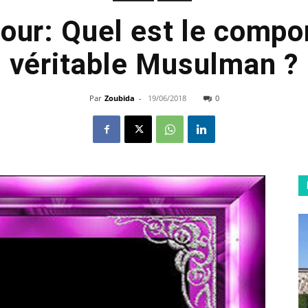
jour: Quel est le comp
véritable Musulman ?
Par
Zoubida
-
19/06/2018
0