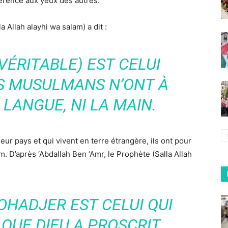
érence aux yeux des autres.
a Allah alayhi wa salam) a dit :
ÉRITABLE) EST CELUI
S MUSULMANS N’ONT À
 LANGUE, NI LA MAIN.
ur pays et qui vivent en terre étrangère, ils ont pour
m. D’après ‘Abdallah Ben ‘Amr, le Prophète (Salla Allah
OHADJER EST CELUI QUI
 QUE DIEU A PROSCRIT.