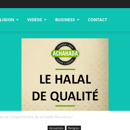
LIGION
VIDÉOS
BUSINESS
CONTACT
l est le comportement du véritable Musulman ?
Actualités
Religion