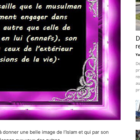
D
r
Ya
De
pr
re
au
pr
à donner une belle image de l’Islam et qui par son