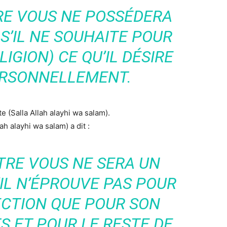
RE VOUS NE POSSÉDERA
 S’IL NE SOUHAITE POUR
IGION) CE QU’IL DÉSIRE
ERSONNELLEMENT.
te (Salla Allah alayhi wa salam).
h alayhi wa salam) a dit :
TRE VOUS NE SERA UN
’IL N’ÉPROUVE PAS POUR
ECTION QUE POUR SON
S ET POUR LE RESTE DE