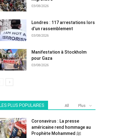
03/08/2026
Londres : 117 arrestations lors
d’un rassemblement
03/08/2026
Manifestation à Stockholm
pour Gaza
03/08/2026
LES PLUS POPULAIRES
All
Plus
Coronavirus : La presse
américaine rend hommage au
Prophète Mohammed ﷺ