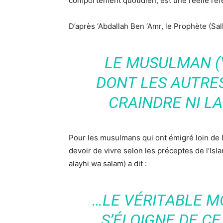
comportement quotidien, est une réelle réf
D’après ‘Abdallah Ben ‘Amr, le Prophète (Sall
LE MUSULMAN (V
DONT LES AUTRE
CRAINDRE NI LA
Pour les musulmans qui ont émigré loin de le
devoir de vivre selon les préceptes de l’Isla
alayhi wa salam) a dit :
…LE VÉRITABLE M
S’ÉLOIGNE DE CE