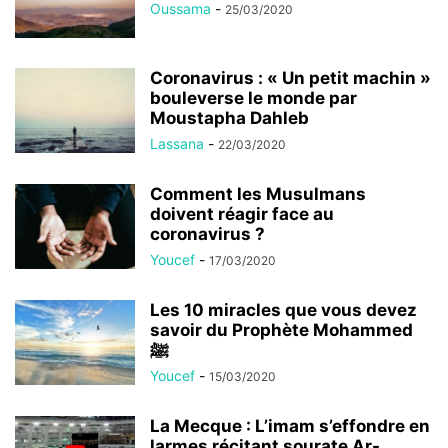
Oussama
-
25/03/2020
Coronavirus : « Un petit machin »
bouleverse le monde par
Moustapha Dahleb
Lassana
-
22/03/2020
Comment les Musulmans
doivent réagir face au
coronavirus ?
Youcef
-
17/03/2020
Les 10 miracles que vous devez
savoir du Prophète Mohammed
ﷺ
Youcef
-
15/03/2020
La Mecque : L’imam s’effondre en
larmes récitant sourate Ar-