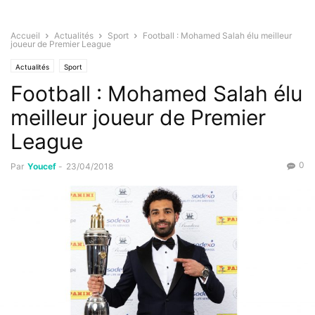
Accueil
Actualités
Sport
Football : Mohamed Salah élu meilleur
joueur de Premier League
Actualités
Sport
Football : Mohamed Salah élu
meilleur joueur de Premier
League
0
Par
Youcef
-
23/04/2018