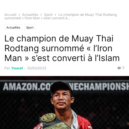
Accueil
Actualités
Sport
Le champion de Muay Thai Rodtang
surnommé « l’Iron Man » s’est converti à...
Actualités
Sport
Le champion de Muay Thai
Rodtang surnommé « l’Iron
Man » s’est converti à l’Islam
0
Par
Youcef
-
25/05/2023