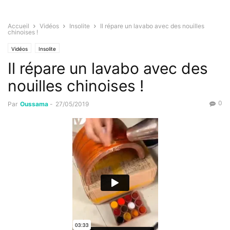
Accueil
Vidéos
Insolite
Il répare un lavabo avec des nouilles
chinoises !
Vidéos
Insolite
Il répare un lavabo avec des
nouilles chinoises !
0
Par
Oussama
-
27/05/2019