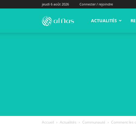
jeudi 6 août 2026
Connecter / rejoindre
alNas.fr
ACTUALITÉS
RE
Accueil
Actualités
Communauté
Comment les c