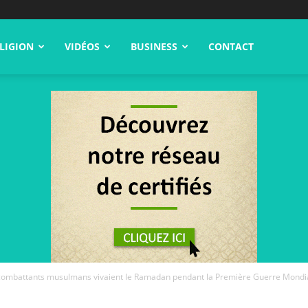
LIGION
VIDÉOS
BUSINESS
CONTACT
ombattants musulmans vivaient le Ramadan pendant la Première Guerre Mondial