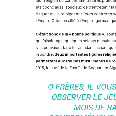
leur religion ou concernant d’autres pratiq
était donc aussi soucieux de d’entretenir l
risquer qu’ils rejoignent «
leurs confrères d
l’Empire Ottoman allié à l’Empire germaniqu
C’était donc de la « bonne politique ».
Toutef
qui faisait rage, quelques soldats musulmans
s’ils pouvaient faire le ramadan sachant qu
répondre,
deux importantes figures religie
permettant aux troupes musulmanes de rom
1915, le chef de la Zaouïa de Boghari en Algér
O FRÈRES, IL VOU
OBSERVER LE JE
MOIS DE R