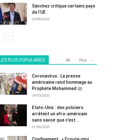
Sánchez critique certains pays
de l’UE
03/08/2026
LES PLUS POPULAIRES
All
Plus
Coronavirus : La presse
américaine rend hommage au
Prophète Mohammed ﷺ
24/03/2020
Etats-Unis : des policiers
arrêtent un afro-américain
sans savoir que c’est...
01/06/2020
Confinement : « Ecoute-moi