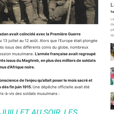
L
Ya
La
de
pé
madan avait coïncidé avec la Première Guerre
ap
u 13 juillet au 12 août. Alors que l’Europe était plongée
dats issus des différents coins du globe, nombreux
nfession musulmane.
L’armée française avait regroupé
s issus du Maghreb, en plus des milliers de soldats
nus d’Afrique noire.
onscience de l’enjeu qu’allait poser le mois sacré et
dès fin juin 1915.
Une dépêche officielle avait été
vis-à-vis des soldats musulmans :
JUILLET AU SOIR, LES