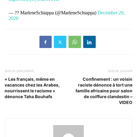
— ?? MarleneSchiappa (@MarleneSchiappa)
December 29,
2020
Article précédent
Article suivant
« Les français, même en
Confinement : un voisin
vacances chez les Arabes,
raciste dénonce à tort une
nourrissent le racisme »
famille africaine pour salon
dénonce Taha Bouhafs
de coiffure clandestin –
VIDEO