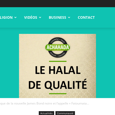
LIGION
VIDÉOS
BUSINESS
CONTACT
e de la nouvelle James Bond noire et l’appelle « Fatoumata...
Actualités
Communauté