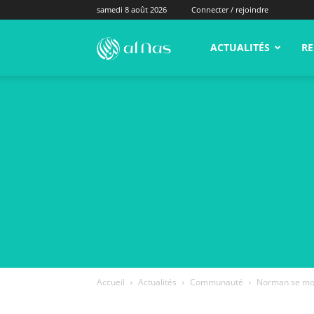
samedi 8 août 2026
Connecter / rejoindre
alNas.fr
ACTUALITÉS
RE
Accueil
Actualités
Communauté
Norman se moqu