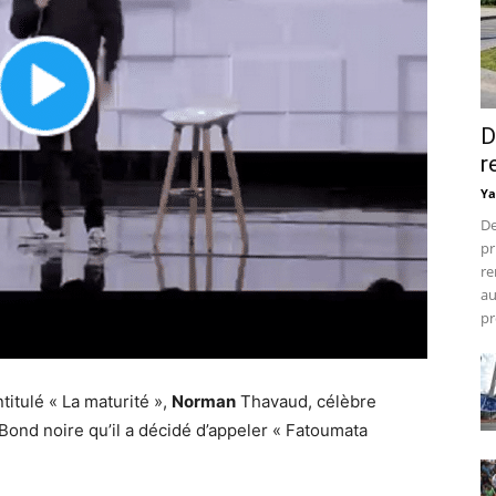
D
r
Ya
De
pr
re
au
pr
ntitulé « La maturité »,
Norman
Thavaud, célèbre
nd noire qu’il a décidé d’appeler « Fatoumata