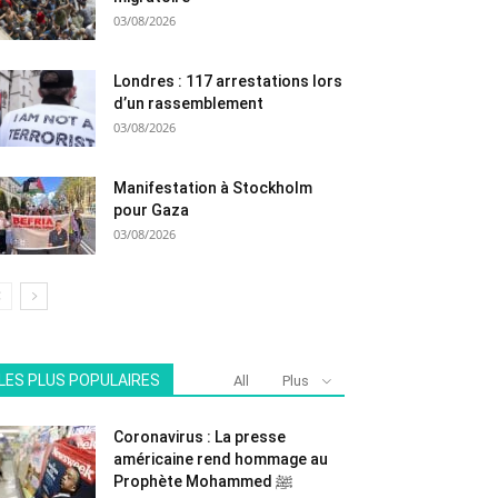
03/08/2026
Londres : 117 arrestations lors
d’un rassemblement
03/08/2026
Manifestation à Stockholm
pour Gaza
03/08/2026
LES PLUS POPULAIRES
All
Plus
Coronavirus : La presse
américaine rend hommage au
Prophète Mohammed ﷺ