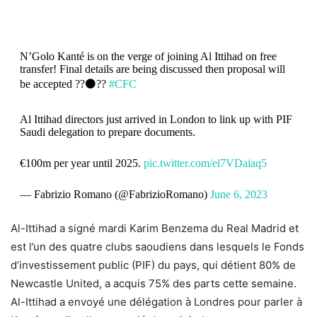
N’Golo Kanté is on the verge of joining Al Ittihad on free
transfer! Final details are being discussed then proposal will
be accepted ??⚫️??
#CFC
Al Ittihad directors just arrived in London to link up with PIF
Saudi delegation to prepare documents.
€100m per year until 2025.
pic.twitter.com/el7VDaiaq5
— Fabrizio Romano (@FabrizioRomano)
June 6, 2023
Al-Ittihad a signé mardi Karim Benzema du Real Madrid et
est l’un des quatre clubs saoudiens dans lesquels le Fonds
d’investissement public (PIF) du pays, qui détient 80% de
Newcastle United, a acquis 75% des parts cette semaine.
Al-Ittihad a envoyé une délégation à Londres pour parler à