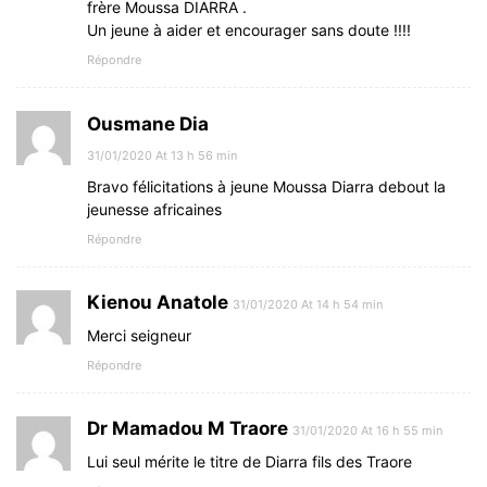
frère Moussa DIARRA .
Un jeune à aider et encourager sans doute !!!!
Répondre
Ousmane Dia
31/01/2020 At 13 h 56 min
Bravo félicitations à jeune Moussa Diarra debout la
jeunesse africaines
Répondre
Kienou Anatole
31/01/2020 At 14 h 54 min
Merci seigneur
Répondre
Dr Mamadou M Traore
31/01/2020 At 16 h 55 min
Lui seul mérite le titre de Diarra fils des Traore