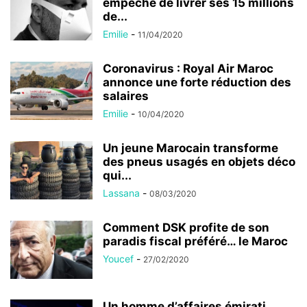
empêché de livrer ses 15 millions
de...
Emilie
-
11/04/2020
Coronavirus : Royal Air Maroc
annonce une forte réduction des
salaires
Emilie
-
10/04/2020
Un jeune Marocain transforme
des pneus usagés en objets déco
qui...
Lassana
-
08/03/2020
Comment DSK profite de son
paradis fiscal préféré… le Maroc
Youcef
-
27/02/2020
Un homme d’affaires émirati