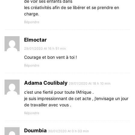
de voir ses enfants dans
les créativités afin de se libérer et se prendre en
charge.
Répondre
Elmoctar
29/01/2020 At 16 h 51 min
Courage et bon vent à toi !
Répondre
Adama Coulibaly
29/01/2020 At 18 h 10 min
c’est une fierté pour toute l’Afrique .
je suis impressionnant de cet acte , j’envisage un jour
de travailler avec vous .
Répondre
Doumbia
30/01/2020 At 0 h 03 min