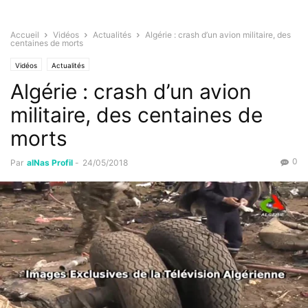
Accueil
Vidéos
Actualités
Algérie : crash d’un avion militaire, des
centaines de morts
Vidéos
Actualités
Algérie : crash d’un avion
militaire, des centaines de
morts
0
Par
alNas Profil
-
24/05/2018