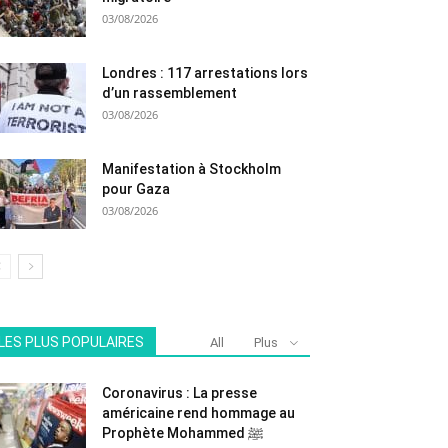
03/08/2026
Londres : 117 arrestations lors
d’un rassemblement
03/08/2026
Manifestation à Stockholm
pour Gaza
03/08/2026
LES PLUS POPULAIRES
All
Plus
Coronavirus : La presse
américaine rend hommage au
Prophète Mohammed ﷺ