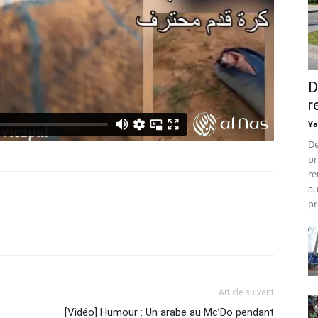
D
r
Ya
De
pr
re
au
pr
Article suivant
[Vidéo] Humour : Un arabe au Mc’Do pendant