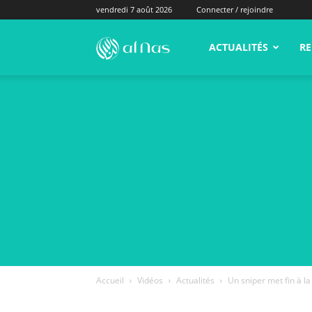
vendredi 7 août 2026
Connecter / rejoindre
alNas.fr
ACTUALITÉS
RE
Accueil
Vidéos
Actualités
Un sniper met fin à l