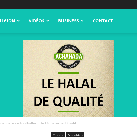
LIGION
VIDÉOS
BUSINESS
CONTACT
a carrière de footballeur de Mohammed Khalil
Vidéos
Actualités