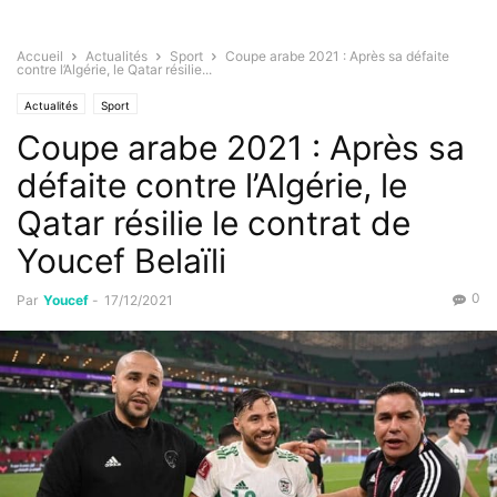
Accueil
Actualités
Sport
Coupe arabe 2021 : Après sa défaite
contre l’Algérie, le Qatar résilie...
Actualités
Sport
Coupe arabe 2021 : Après sa
défaite contre l’Algérie, le
Qatar résilie le contrat de
Youcef Belaïli
0
Par
Youcef
-
17/12/2021