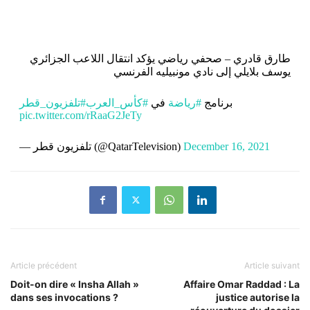
طارق قادري – صحفي رياضي يؤكد انتقال اللاعب الجزائري
يوسف بلايلي إلى نادي مونبيليه الفرنسي
برنامج
#رياضة
في
#كأس_العرب
#تلفزيون_قطر
pic.twitter.com/rRaaG2JeTy
— تلفزيون قطر (@QatarTelevision)
December 16, 2021
Article précédent
Article suivant
Doit-on dire « Insha Allah »
Affaire Omar Raddad : La
dans ses invocations ?
justice autorise la