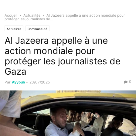
Accueil
Actualités
Al Jazeera appelle à une action mondiale pour
protéger les journalistes de...
Actualités
Communauté
Al Jazeera appelle à une
action mondiale pour
protéger les journalistes de
Gaza
0
Par
Ayyoub
-
23/07/2025