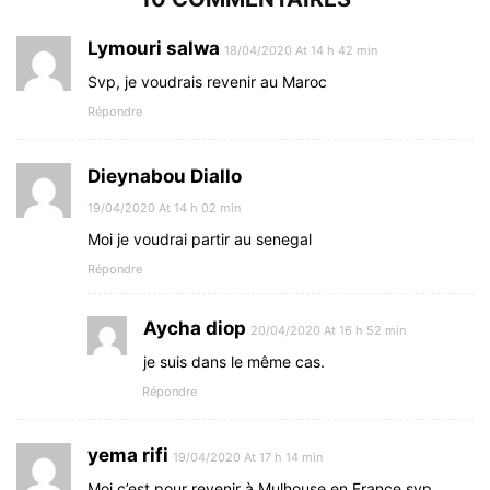
Lymouri salwa
18/04/2020 At 14 h 42 min
Svp, je voudrais revenir au Maroc
Répondre
Dieynabou Diallo
19/04/2020 At 14 h 02 min
Moi je voudrai partir au senegal
Répondre
Aycha diop
20/04/2020 At 16 h 52 min
je suis dans le même cas.
Répondre
yema rifi
19/04/2020 At 17 h 14 min
Moi c’est pour revenir à Mulhouse en France svp