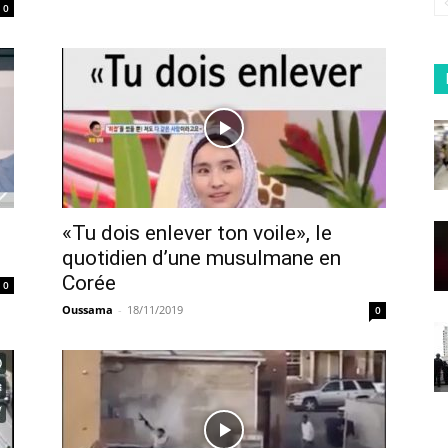
0
«Tu dois enlever ton voile», le
quotidien d’une musulmane en
Corée
0
Oussama
-
18/11/2019
0