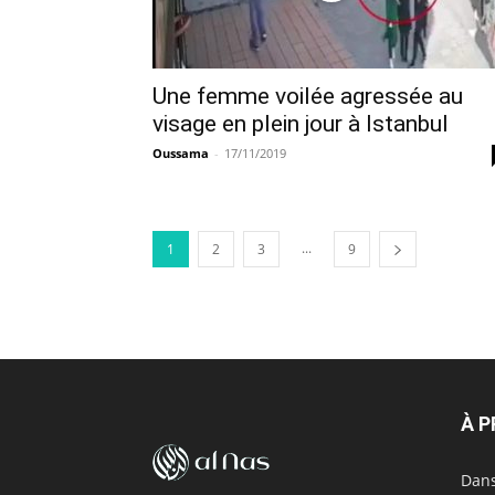
Une femme voilée agressée au
visage en plein jour à Istanbul
Oussama
-
17/11/2019
...
1
2
3
9
À 
Dans