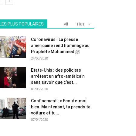
LES PLUS POPULAIRES
All
Plus
Coronavirus : La presse
américaine rend hommage au
Prophète Mohammed ﷺ
24/03/2020
Etats-Unis : des policiers
arrêtent un afro-américain
sans savoir que c’est...
01/06/2020
Confinement : « Ecoute-moi
bien. Maintenant, tu prends ta
voiture et tu...
07/04/2020