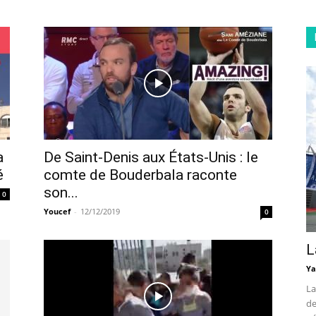
a
De Saint-Denis aux États-Unis : le
é
comte de Bouderbala raconte
son...
0
Youcef
-
12/12/2019
0
L
Ya
La
de