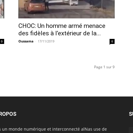
CHOC: Un homme armé menace
des fidèles à l’extérieur de la...
Oussama
-
17/11/2019
0
0
Page 1 sur 9
PROPOS
S
 un monde numérique et interconnecté alNas use de