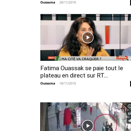
Oussama
-
28/11/2019
Fatima Ouassak se paie tout le
plateau en direct sur RT...
Oussama
-
18/11/2019