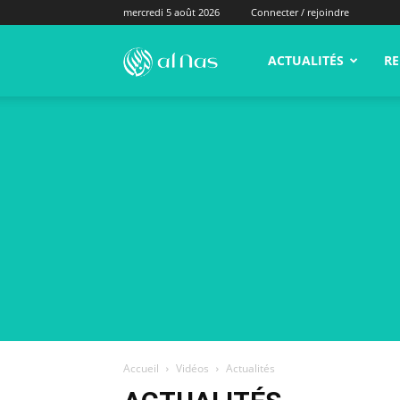
mercredi 5 août 2026
Connecter / rejoindre
alNas.fr
ACTUALITÉS
RE
Accueil
Vidéos
Actualités