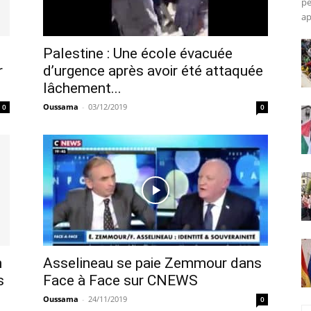
pé
ap
Palestine : Une école évacuée
r
d’urgence après avoir été attaquée
lâchement...
Oussama
-
03/12/2019
0
0
n
Asselineau se paie Zemmour dans
s
Face à Face sur CNEWS
Oussama
-
24/11/2019
0