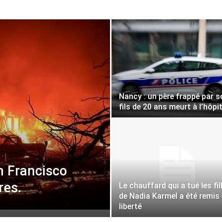
Nancy : un père frappé par 
fils de 20 ans meurt à l’hôpi
n Francisco
res.
Le chauffard qui a tué les fil
de Nadia Karmel a été remis
liberté