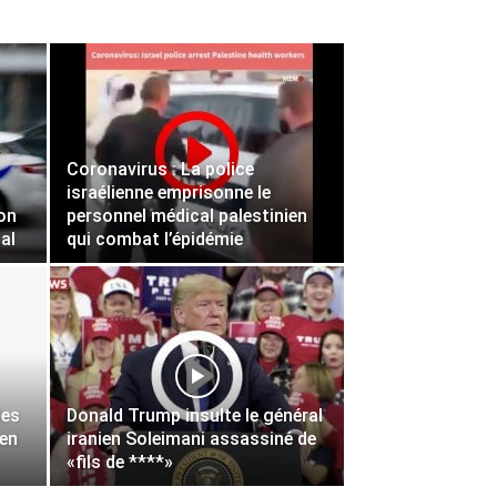
Coronavirus : La police
israélienne emprisonne le
son
personnel médical palestinien
tal
qui combat l’épidémie
les
Donald Trump insulte le général
 en
iranien Soleimani assassiné de
«fils de ****»